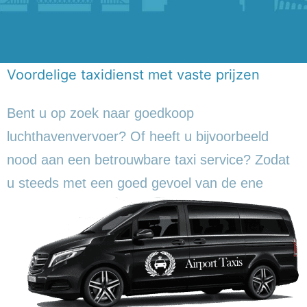
Voordelige taxidienst met vaste prijzen
Bent u op zoek naar goedkoop
luchthavenvervoer? Of heeft u bijvoorbeeld
nood aan een betrouwbare taxi service? Zodat
u steeds met een goed gevoel
van de ene