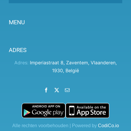
MENU
Partner worden
ADRES
Prijzen
Klantenpaneel
Adres:
Imperiastraat 8
,
Zaventem
,
Vlaanderen
,
1930
,
België
Hulp
Algemene voorwaarden
Facebook
X
Email
LinkedIn
Instagram
YouTube
Privacybeleid
Contact
Blog
Alle rechten voorbehouden | Powered by
CodiCo.io