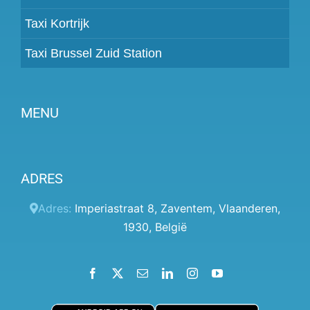
Taxi Kortrijk
Taxi Brussel Zuid Station
MENU
Partner worden
ADRES
Prijzen
Klantenpaneel
Adres:
Imperiastraat 8
,
Zaventem
,
Vlaanderen
,
1930
,
België
Hulp
Algemene voorwaarden
Facebook
X
Email
LinkedIn
Instagram
YouTube
Privacybeleid