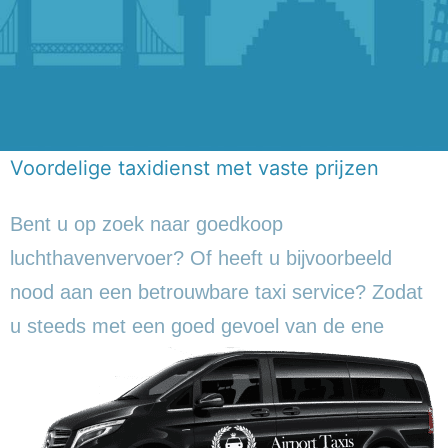
Voordelige taxidienst met vaste prijzen
Bent u op zoek naar goedkoop
luchthavenvervoer? Of heeft u bijvoorbeeld
nood aan een betrouwbare taxi service? Zodat
u steeds met een goed gevoel
van de ene