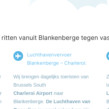
 ritten vanuit Blankenberge tegen vas
Luchthavenvervoer
Blankenberge – Charleroi:
r
Wij brengen dagelijks toeristen van
Z
Brussels South
t
r
Charleroi Airport
naar
L
n
Blankenberge.
De Luchthaven van
B