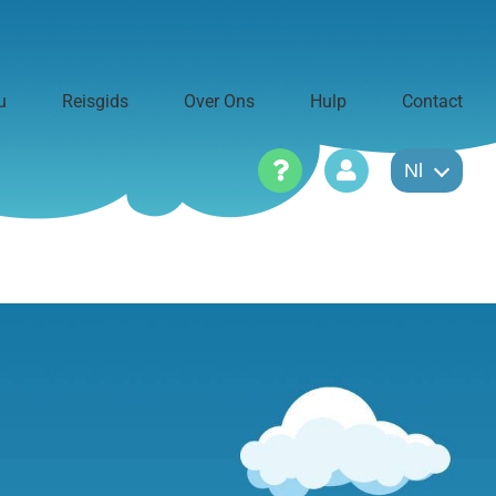
u
Reisgids
Over Ons
Hulp
Contact
Nl