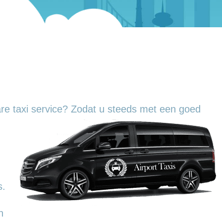
re taxi service? Zodat u steeds met een goed
s.
n