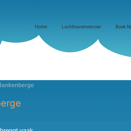
Home
Luchthavenvervoer
Boek N
lankenberge
berge
 brengt vaak