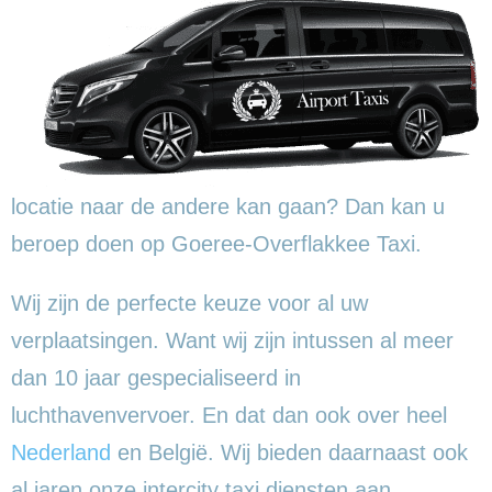
locatie naar de andere kan gaan? Dan kan u
beroep doen op Goeree-Overflakkee Taxi.
Wij zijn de perfecte keuze voor al uw
verplaatsingen. Want wij zijn intussen al meer
dan 10 jaar gespecialiseerd in
luchthavenvervoer. En dat dan ook over heel
Nederland
en België. Wij bieden daarnaast ook
al jaren onze intercity taxi diensten aan.