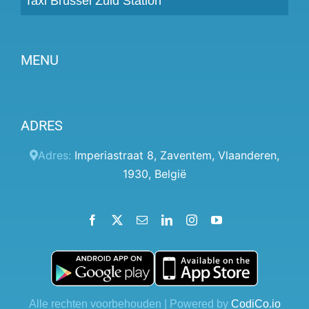
Taxi Brussel Zuid Station
MENU
Partner worden
ADRES
Prijzen
Klantenpaneel
Adres:
Imperiastraat 8
,
Zaventem
,
Vlaanderen
,
1930
,
België
Hulp
Algemene voorwaarden
Facebook
X
Email
LinkedIn
Instagram
YouTube
Privacybeleid
Contact
Blog
Alle rechten voorbehouden | Powered by
CodiCo.io