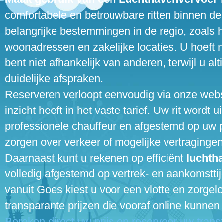
comfortabele en betrouwbare ritten binnen de
belangrijke bestemmingen in de regio, zoals h
woonadressen en zakelijke locaties. U hoeft ni
bent niet afhankelijk van anderen, terwijl u alt
duidelijke afspraken.
Reserveren verloopt eenvoudig via onze websi
inzicht heeft in het vaste tarief. Uw rit wordt
professionele chauffeur en afgestemd op uw 
zorgen over verkeer of mogelijke vertragingen
Daarnaast kunt u rekenen op efficiënt
luchth
volledig afgestemd op vertrek- en aankomsttij
vanuit Goes kiest u voor een vlotte en zorgelo
transparante prijzen die vooraf online kunne
Bereken direct uw prijs en reserveer uw transf