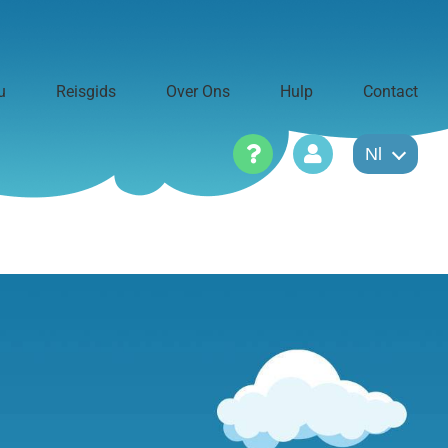
u
Reisgids
Over Ons
Hulp
Contact
Nl