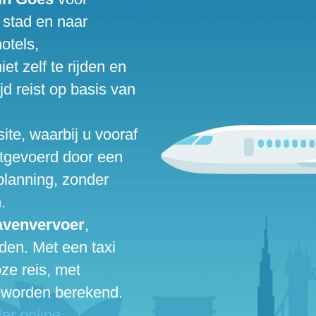
 stad en naar
otels,
et zelf te rijden en
ijd reist op basis van
te, waarbij u vooraf
 uitgevoerd door een
planning, zonder
.
avenvervoer
,
den. Met een taxi
ze reis, met
n worden berekend.
er online.