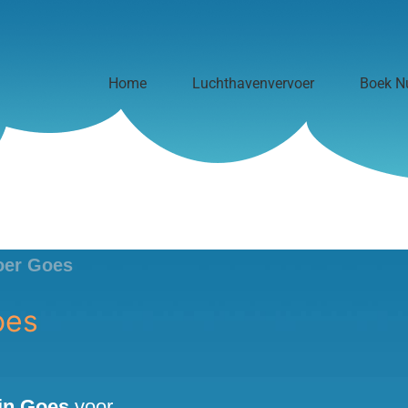
Ноme
Luchthavenvervoer
Boek N
oer Goes
oes
in Goes
voor