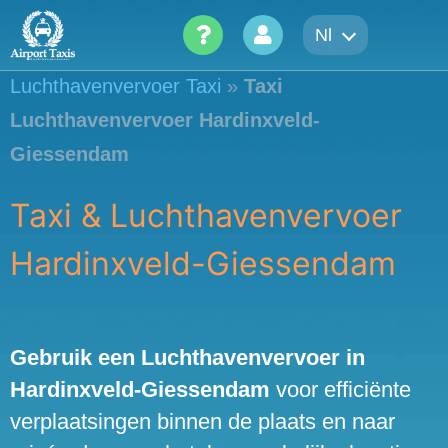
Skip
Nl
to
content
Luchthavenvervoer Taxi
»
Taxi
Luchthavenvervoer Hardinxveld-
Giessendam
Taxi & Luchthavenvervoer
Hardinxveld-Giessendam
Gebruik een Luchthavenvervoer in
Hardinxveld-Giessendam
voor efficiënte
verplaatsingen binnen de plaats en naar