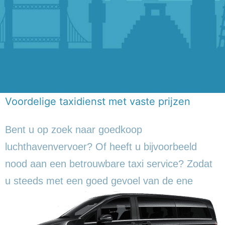
Voordelige taxidienst met vaste prijzen
Bent u op zoek naar goedkoop
luchthavenvervoer? Of heeft u bijvoorbeeld
nood aan een betrouwbare taxi service? Zodat
u steeds met een goed gevoel
van de ene